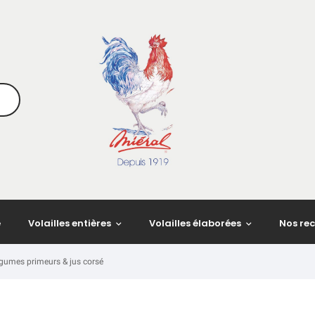
e
Volailles entières
Volailles élaborées
Nos rec
légumes primeurs & jus corsé