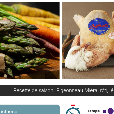
Recette de saison : Pigeonneau Miéral rôti, 
Temps
rédients