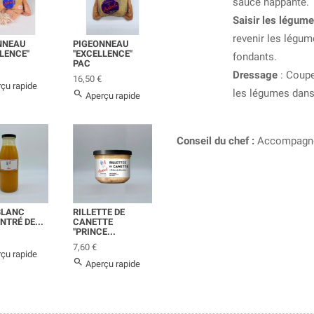
sauce nappante.
Saisir les légum
revenir les légum
NNEAU
PIGEONNEAU
LENCE"
"EXCELLENCE"
fondants.
PAC
Dressage
: Coupe
Prix
16,50 €
çu rapide
les légumes dans 

Aperçu rapide
Conseil du chef :
Accompagnez
BLANC
RILLETTE DE
TRÉ DE...
CANETTE
"PRINCE...
Prix
7,60 €
çu rapide

Aperçu rapide