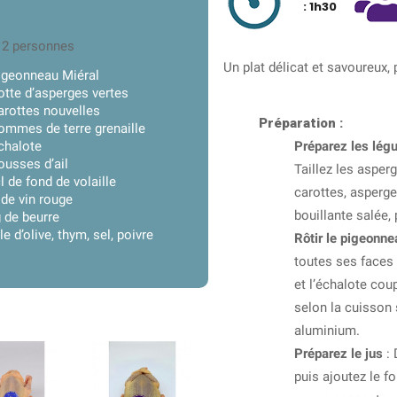
: 1h30
 2 personnes
Un plat délicat et savoureux, 
igeonneau Miéral
otte d’asperges vertes
arottes nouvelles
Préparation :
ommes de terre grenaille
chalote
Préparez les lé
ousses d’ail
Taillez les asper
l de fond de volaille
carottes, asperg
 de vin rouge
bouillante salée,
 de beurre
le d’olive, thym, sel, poivre
Rôtir le pigeonne
toutes ses faces a
et l’échalote co
selon la cuisson 
aluminium.
Préparez le jus
: 
puis ajoutez le fo