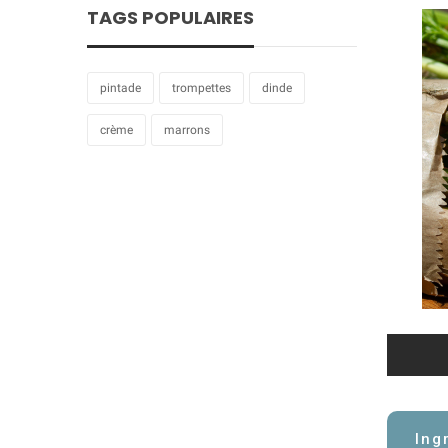
TAGS POPULAIRES
pintade
trompettes
dinde
crème
marrons
Ing