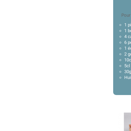
Pour
1 p
1 b
4 c
6 p
1 é
2 g
10c
5cl
30g
Hui