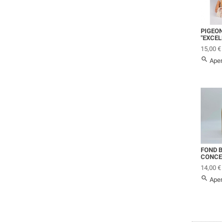
PIGEO
"EXCEL
Prix
15,00 €

Aper
FOND 
CONCEN
Prix
14,00 €

Aper