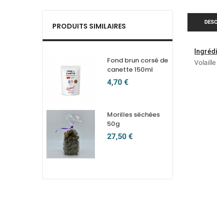
DESC
PRODUITS SIMILAIRES
Ingréd
Fond brun corsé de
Volaill
canette 150ml
4,70 €
Morilles séchées
50g
27,50 €