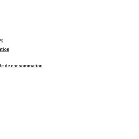
0g
ation
ite de consommation