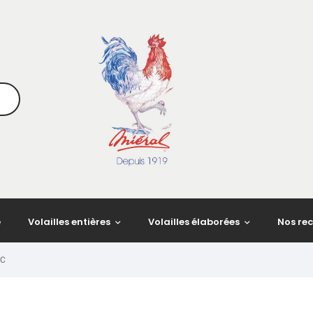
e
Volailles entières
Volailles élaborées
Nos rec
AC