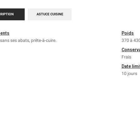
RIPTION
ASTUCE CUISINE
ients
Poids
e sans ses abats, prête-à-cuire.
370 à 43
Conserv
Frais
Date lim
10 jours