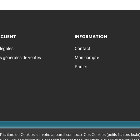
 CLIENT
INFORMATION
légales
Contact
s générales de ventes
Mon compte
Panier
2020 boutique.mieral.com |
Création et référencement du site internet
 l'écriture de Cookies sur votre appareil connecté. Ces Cookies (petits fichiers texte