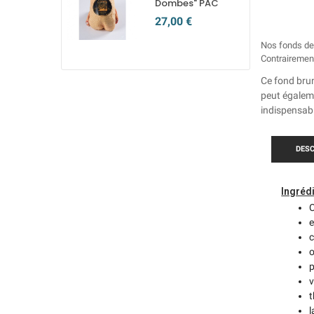
Dombes" PAC
27,00 €
Nos fonds de 
Contrairement
Ce fond brun
peut égaleme
indispensabl
DESC
Ingréd
C
c
v
l