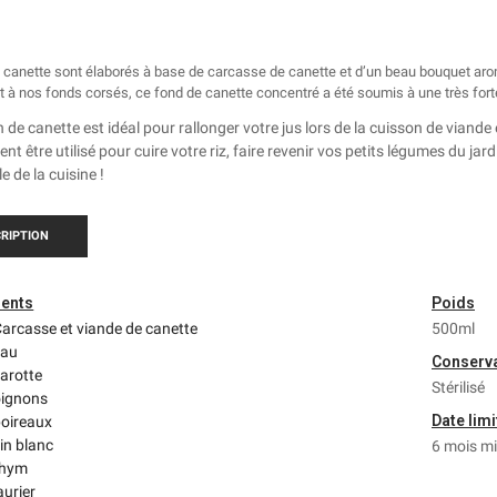
canette sont élaborés à base de carcasse de canette et d’un beau bouquet arom
 à nos fonds corsés, ce fond de canette concentré a été soumis à une très forte 
 de canette est idéal pour rallonger votre jus lors de la cuisson de vian
nt être utilisé pour cuire votre riz, faire revenir vos petits légumes du ja
e de la cuisine !
RIPTION
ients
Poids
arcasse et viande de canette
500ml
eau
Conserv
arotte
Stérilisé
oignons
Date lim
poireaux
in blanc
6 mois m
thym
aurier