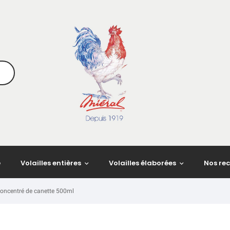
e
Volailles entières
Volailles élaborées
Nos rec
oncentré de canette 500ml